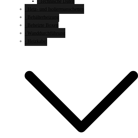
· Technische Daten
· Heiz- und Isoliermanschetten
· Behälterheizung
· Beheizte Boxen
· Wanddurchführung
· Heizkabel