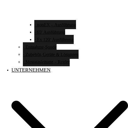
· nonEX – Ausführung
· 65′ Ausführung
· Ex 120′ Ausführung
· Entnahme-Sonde
· Zubehör, Geräte & Lösungen
· Messgasleitung – Regler
UNTERNEHMEN