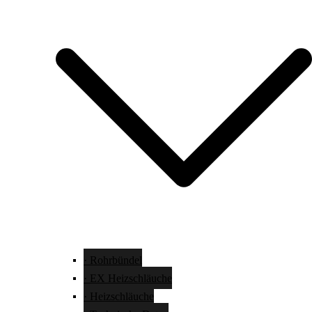
· Rohrbündel
· EX Heizschläuche
· Heizschläuche