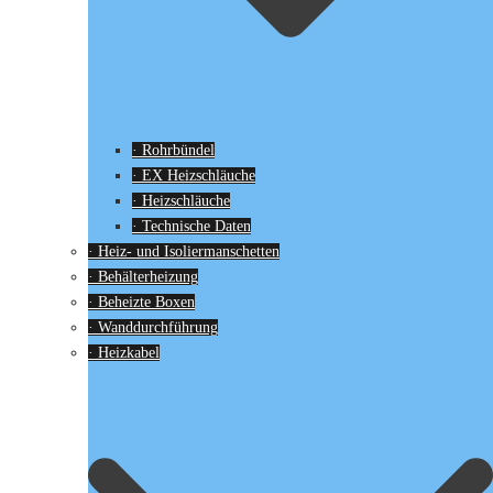
· Rohrbündel
· EX Heizschläuche
· Heizschläuche
· Technische Daten
· Heiz- und Isoliermanschetten
· Behälterheizung
· Beheizte Boxen
· Wanddurchführung
· Heizkabel